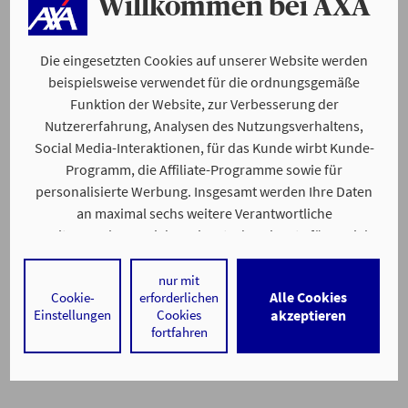
Willkommen bei AXA
Die eingesetzten Cookies auf unserer Website werden
beispielsweise verwendet für die ordnungsgemäße
Funktion der Website, zur Verbesserung der
Nutzererfahrung, Analysen des Nutzungsverhaltens,
Social Media-Interaktionen, für das Kunde wirbt Kunde-
Programm, die Affiliate-Programme sowie für
personalisierte Werbung. Insgesamt werden Ihre Daten
an maximal sechs weitere Verantwortliche
weitergegeben. Bei dem Einsatz der Dienste für Social
Media-Interaktionen und personalisierte Werbung
werden regelmäßig durch den jeweiligen Anbieter
nur mit
Alle Cookies
Cookie-
erforderlichen
individuelle Profile angelegt und mit Daten von anderen
Einstellungen
Cookies
akzeptieren
Webseiten zu umfassenden Nutzungsprofilen von Ihnen
fortfahren
angereichert. Nähere Informationen finden Sie in
unseren
Datenschutzhinweisen
.
Durch den Klick auf „Alle Cookies akzeptieren" stimmen