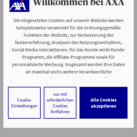
Willkommen bei AXA
Die eingesetzten Cookies auf unserer Website werden
beispielsweise verwendet für die ordnungsgemäße
Funktion der Website, zur Verbesserung der
Nutzererfahrung, Analysen des Nutzungsverhaltens,
Social Media-Interaktionen, für das Kunde wirbt Kunde-
Programm, die Affiliate-Programme sowie für
personalisierte Werbung. Insgesamt werden Ihre Daten
an maximal sechs weitere Verantwortliche
weitergegeben. Bei dem Einsatz der Dienste für Social
Media-Interaktionen und personalisierte Werbung
werden regelmäßig durch den jeweiligen Anbieter
nur mit
Alle Cookies
Cookie-
erforderlichen
individuelle Profile angelegt und mit Daten von anderen
Einstellungen
Cookies
akzeptieren
Webseiten zu umfassenden Nutzungsprofilen von Ihnen
fortfahren
angereichert. Nähere Informationen finden Sie in
unseren
Datenschutzhinweisen
.
Durch den Klick auf „Alle Cookies akzeptieren" stimmen